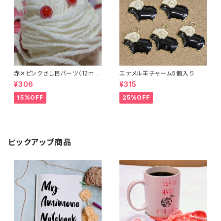
赤✕ピンクさし目パーツ（12m
エナメル羊チャーム5個入り
m）（4個セット）
¥306
¥315
15%OFF
25%OFF
ピックアップ商品