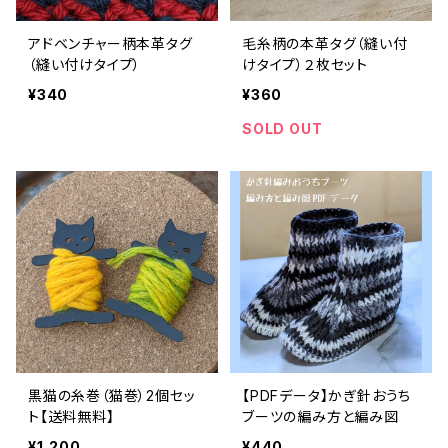
アドベンチャー柄本革タグ
毛糸柄の本革タグ（縫い付
（縫い付けタイプ）
けタイプ）２枚セット
¥340
¥360
SOLD OUT
黒猫の糸巻（猫巻）2個セッ
【PDFデータ】かぎ針おうち
ト【送料無料】
ブーツの編み方と編み図
¥1,200
¥440