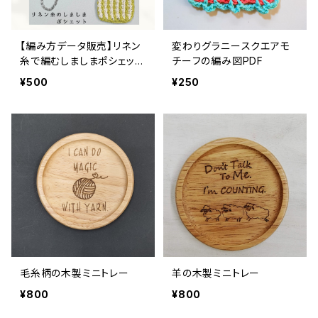
【編み方データ販売】リネン
変わりグラニースクエアモ
糸で編むしましまポシェッ
チーフの編み図PDF
ト 手動でお知らせ
¥500
¥250
毛糸柄の木製ミニトレー
羊の木製ミニトレー
¥800
¥800