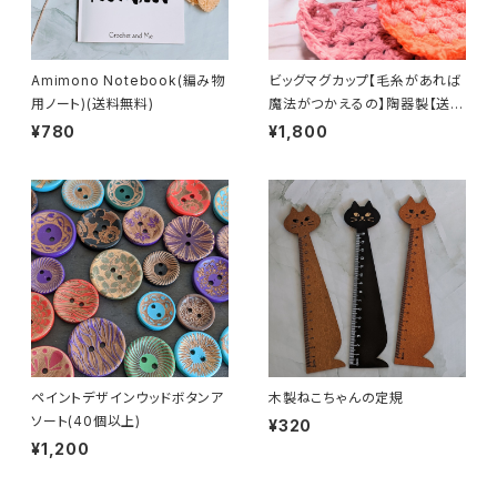
Amimono Notebook(編み物
ビッグマグカップ【毛糸があれば
用ノート)(送料無料)
魔法がつかえるの】陶器製【送料
無料】
¥780
¥1,800
ペイントデザインウッドボタンア
木製ねこちゃんの定規
ソート(40個以上)
¥320
¥1,200