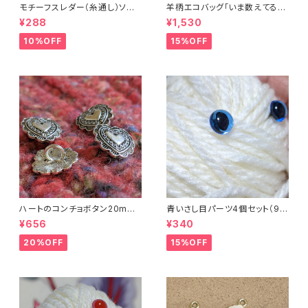
モチーフスレダー（糸通し）ソー
羊柄エコバッグ「いま数えてるか
イング小物
ら話しかけないで」キャンバスト
¥288
¥1,530
ートバッグ
10%OFF
15%OFF
ハートのコンチョボタン20mm
青いさし目パーツ4個セット（9m
（4個入り）
m）（プラスチックドールアイ）
¥656
¥340
20%OFF
15%OFF