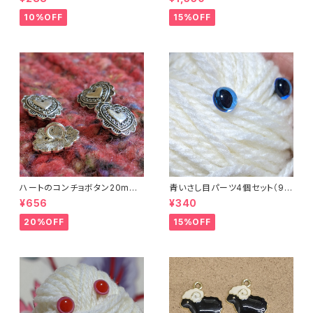
ートバッグ
10%OFF
15%OFF
ハートのコンチョボタン20mm
青いさし目パーツ4個セット（9m
（4個入り）
m）（プラスチックドールアイ）
¥656
¥340
20%OFF
15%OFF