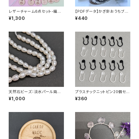
レザーチャーム6点セット-編み
【PDFデータ】かぎ針おうちブー
物用ステッチマーカー
ツの編み方と編み図
¥1,300
¥440
天然石ビーズ：淡水パール両穴
プラスチックニットピン20個セッ
ライス6ｍｍｘ4ｍｍ 1連
ト ひょうたんピン・ダルマピン・
¥1,000
¥360
ステッチマーカー