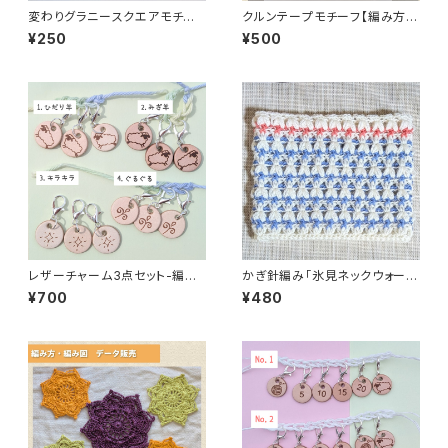
変わりグラニースクエアモチー
クルンテープモチーフ【編み方・
フの編み図PDF
編み図 印刷してお届け】
¥250
¥500
レザーチャーム3点セット-編み
かぎ針編み「氷見ネックウォーマ
物用ステッチマーカー
ー」編み方と編み図
¥700
¥480