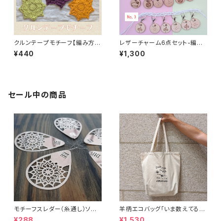
クルンテープモチーフ【編み方・
レザーチャーム6点セット-編み
編み図データ販売】
物用ステッチマーカー
¥440
¥1,300
セール中の商品
モチーフスレダー（糸通し）ソー
羊柄エコバッグ「いま数えてるか
イング小物
ら話しかけないで」キャンバスト
¥288
¥1,530