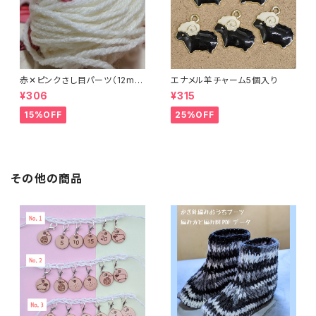
赤✕ピンクさし目パーツ（12m
エナメル羊チャーム5個入り
m）（4個セット）
¥306
¥315
15%OFF
25%OFF
その他の商品