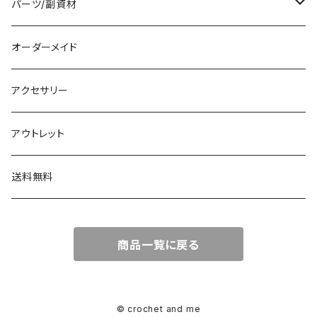
編み物パターン
パーツ/副資材
タグ
オーダーメイド
顔パーツ
アクセサリー
ボタン
アウトレット
チャーム
送料無料
商品一覧に戻る
© crochet and me