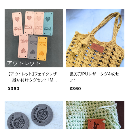
【アウトレット】フェイクレザ
長方形PUレザータグ4枚セ
ー縫い付けタグセット「Mad
ット
e with LOVE」＆ハート毛糸
¥360
¥360
玉