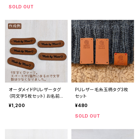
SOLD OUT
オーダメイドPUレザータグ
PUレザー毛糸玉柄タグ3枚
（同文字5枚セット）お名前タ
セット
グ・ブランドネームタグ
¥1,200
¥480
SOLD OUT