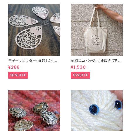
モチーフスレダー（糸通し）ソー
羊柄エコバッグ「いま数えてるか
イング小物
ら話しかけないで」キャンバスト
¥288
¥1,530
ートバッグ
10%OFF
15%OFF