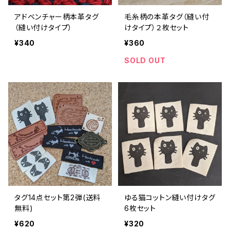
アドベンチャー柄本革タグ
毛糸柄の本革タグ（縫い付
（縫い付けタイプ）
けタイプ）２枚セット
¥340
¥360
SOLD OUT
タグ14点セット第2弾(送料
ゆる猫コットン縫い付けタグ
無料)
6枚セット
¥620
¥320