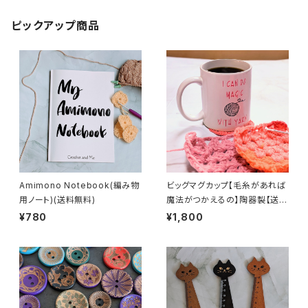
ピックアップ商品
Amimono Notebook(編み物
ビッグマグカップ【毛糸があれば
用ノート)(送料無料)
魔法がつかえるの】陶器製【送料
無料】
¥780
¥1,800