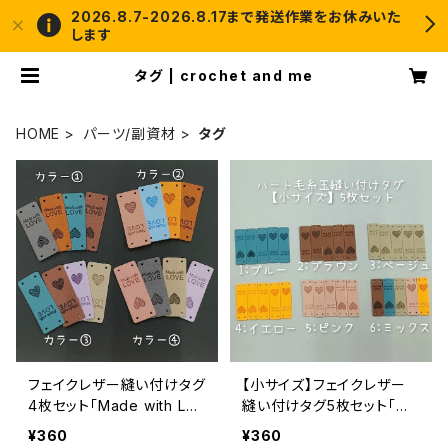
2026.8.7-2026.8.17まで発送作業をお休みいた
します
タグ | crochet and me
HOME
パーツ/副資材
タグ
フェイクレザー縫い付けタグ
【小サイズ】フェイクレザー
4枚セット「Made with LO
縫い付けタグ5枚セット「Ma
VE」＆ハート毛糸玉
de with LOVE」＆ハート毛
¥360
¥360
糸玉