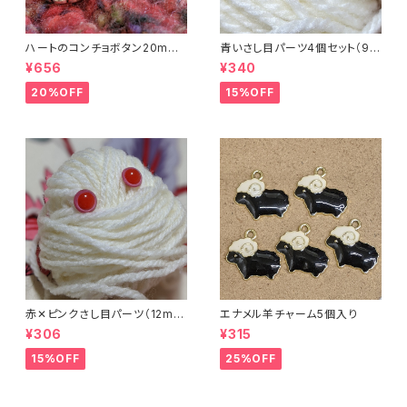
ハートのコンチョボタン20mm
青いさし目パーツ4個セット（9m
（4個入り）
m）（プラスチックドールアイ）
¥656
¥340
20%OFF
15%OFF
赤✕ピンクさし目パーツ（12m
エナメル羊チャーム5個入り
m）（4個セット）
¥306
¥315
15%OFF
25%OFF