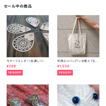
セール中の商品
モチーフスレダー（糸通し）ソー
羊柄エコバッグ「いま数えてるか
イング小物
ら話しかけないで」キャンバスト
¥288
¥1,530
ートバッグ
10%OFF
15%OFF