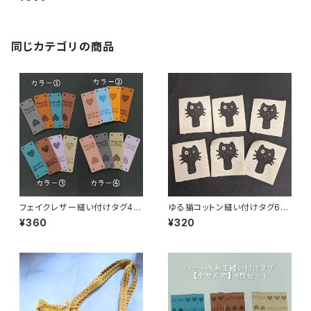
同じカテゴリの商品
フェイクレザー縫い付けタグ4枚
ゆる猫コットン縫い付けタグ6枚
セット「Made with LOVE」＆ハ
セット
¥360
¥320
ート毛糸玉