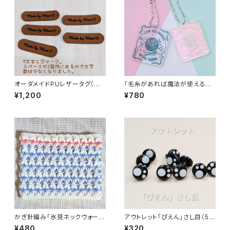
オーダメイドPUレザータグ（同
「毛糸があれば魔法が使えるの」
文字5枚セット）お名前タグ・ブラ
アクリルキーホルダー
¥1,200
¥780
ンドネームタグ
かぎ針編み「氷見ネックウォーマ
アウトレット「ぴえん」さし目（5ペ
ー」編み方と編み図
ア）（あみぐるみ・ぬいぐるみの目
¥480
¥320