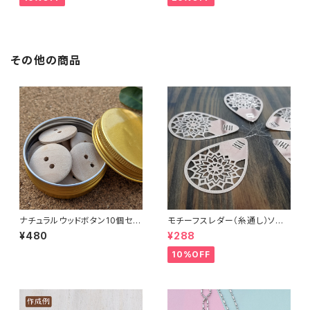
その他の商品
ナチュラルウッドボタン10個セッ
モチーフスレダー（糸通し）ソー
ト缶ケース付き
イング小物
¥480
¥288
10%OFF