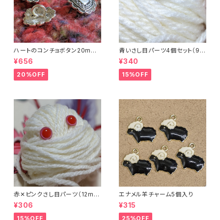
ハートのコンチョボタン20mm
青いさし目パーツ4個セット（9m
（4個入り）
m）（プラスチックドールアイ）
¥656
¥340
20%OFF
15%OFF
赤✕ピンクさし目パーツ（12m
エナメル羊チャーム5個入り
m）（4個セット）
¥306
¥315
15%OFF
25%OFF