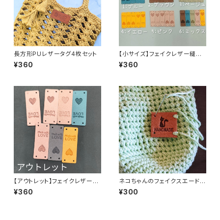
長方形PUレザータグ4枚セット
【小サイズ】フェイクレザー縫い
付けタグ5枚セット「Made with
¥360
¥360
LOVE」＆ハート毛糸玉
【アウトレット】フェイクレザー縫
ネコちゃんのフェイクスエード縫
い付けタグセット「Made with L
い付けタグ4枚セット
¥360
¥300
OVE」＆ハート毛糸玉