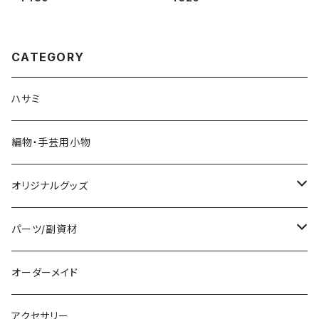
のパーツ）
CATEGORY
ハサミ
編物・手芸用小物
オリジナルグッズ
編み物パターン
パーツ/副資材
タグ
オーダーメイド
顔パーツ
アクセサリー