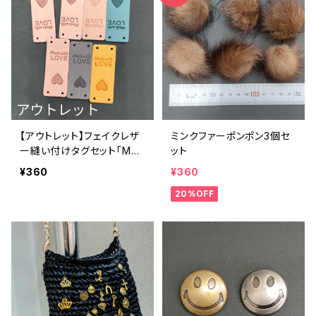
【アウトレット】フェイクレザ
ミンクファーポンポン3個セ
ー縫い付けタグセット「Mad
ット
e with LOVE」＆ハート毛糸
¥360
¥360
玉
20%OFF