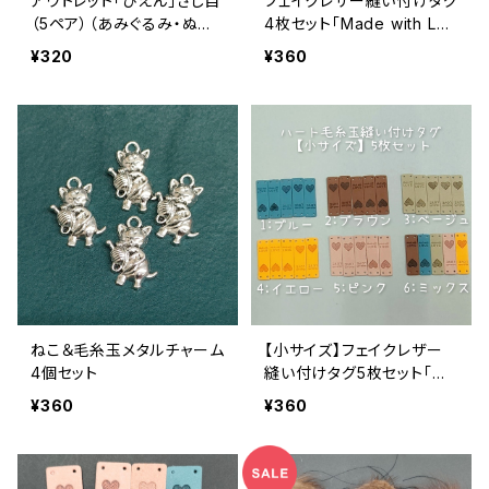
アウトレット「ぴえん」さし目
フェイクレザー縫い付けタグ
（5ペア）（あみぐるみ・ぬい
4枚セット「Made with LO
ぐるみの目のパーツ）
VE」＆ハート毛糸玉
¥320
¥360
ねこ＆毛糸玉メタルチャーム
【小サイズ】フェイクレザー
4個セット
縫い付けタグ5枚セット「Ma
de with LOVE」＆ハート毛
¥360
¥360
糸玉