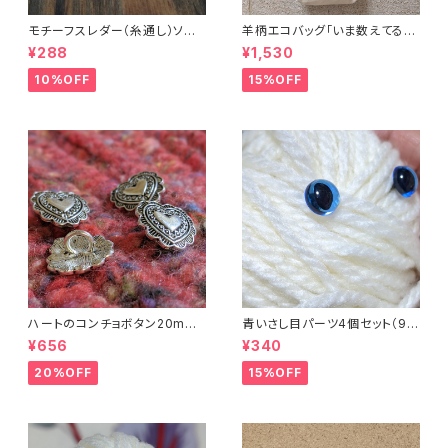
モチーフスレダー（糸通し）ソー
羊柄エコバッグ「いま数えてるか
イング小物
ら話しかけないで」キャンバスト
¥288
¥1,530
ートバッグ
10%OFF
15%OFF
ハートのコンチョボタン20mm
青いさし目パーツ4個セット（9m
（4個入り）
m）（プラスチックドールアイ）
¥656
¥340
20%OFF
15%OFF