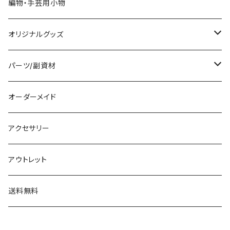
編物・手芸用小物
オリジナルグッズ
編み物パターン
パーツ/副資材
タグ
オーダーメイド
顔パーツ
アクセサリー
ボタン
アウトレット
チャーム
送料無料