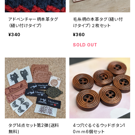
アドベンチャー柄本革タグ
毛糸柄の本革タグ（縫い付
（縫い付けタイプ）
けタイプ）２枚セット
¥340
¥360
SOLD OUT
タグ14点セット第2弾(送料
4つ穴ぐるぐるウッドボタン1
無料)
0ｍｍ6個セット