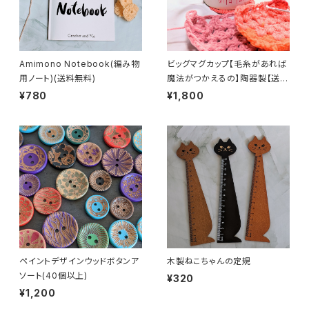
Amimono Notebook(編み物
ビッグマグカップ【毛糸があれば
用ノート)(送料無料)
魔法がつかえるの】陶器製【送料
無料】
¥780
¥1,800
ペイントデザインウッドボタンア
木製ねこちゃんの定規
ソート(40個以上)
¥320
¥1,200