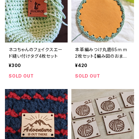
ネコちゃんのフェイクスエー
本革編みつけ丸底65ｍｍ
ド縫い付けタグ4枚セット
2枚セット【編み図のおまけ
つき】
¥300
¥420
SOLD OUT
SOLD OUT