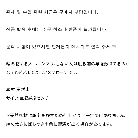
관세 및 수입 관련 세금은 구매자 부담입니다.
상품 발송 후에는 주문 취소나 반품이 불가합니다.
문의 사항이 있으시면 언제든지 메시지로 연락 주세요!
編み物する人はニンマリ、しない人は眠る前の羊を数えてるのか
な？とダブルで楽しいメッセージです。
素材:天然木
サイズ:直径約9センチ
＊天然素材に彫刻を施すため仕上がりは一定ではありません。
線の太さにばらつきや色に濃淡が出る場合があります。