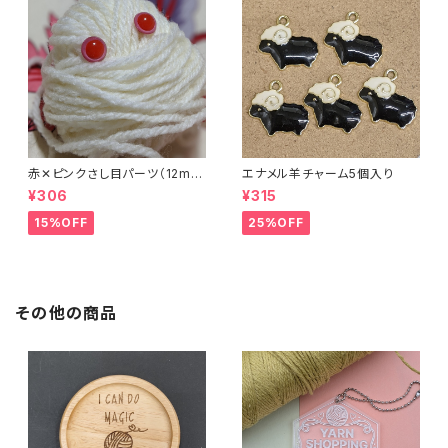
赤✕ピンクさし目パーツ（12m
エナメル羊チャーム5個入り
m）（4個セット）
¥306
¥315
15%OFF
25%OFF
その他の商品