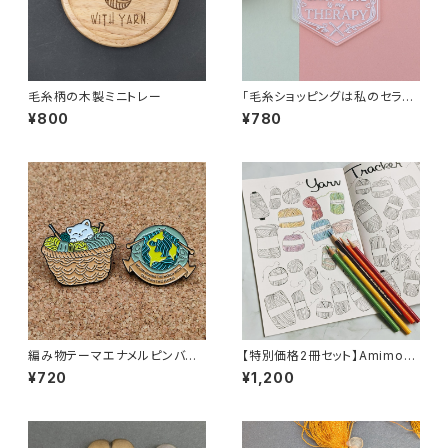
毛糸柄の木製ミニトレー
「毛糸ショッピングは私のセラピ
ー」アクリルキーホルダー
¥800
¥780
編み物テーマエナメルピンバッ
【特別価格2冊セット】Amimon
ジ「ねこちゃん」「地球」
o Notebook(編み物用ノート)
¥720
¥1,200
2冊セット送料無料