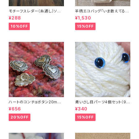
モチーフスレダー（糸通し）ソー
羊柄エコバッグ「いま数えてるか
イング小物
ら話しかけないで」キャンバスト
¥288
¥1,530
ートバッグ
10%OFF
15%OFF
ハートのコンチョボタン20mm
青いさし目パーツ4個セット（9m
（4個入り）
m）（プラスチックドールアイ）
¥656
¥340
20%OFF
15%OFF