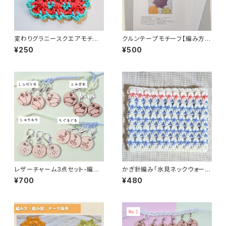
変わりグラニースクエアモチー
クルンテープモチーフ【編み方・
フの編み図PDF
編み図 印刷してお届け】
¥250
¥500
レザーチャーム3点セット-編み
かぎ針編み「氷見ネックウォーマ
物用ステッチマーカー
ー」編み方と編み図
¥700
¥480