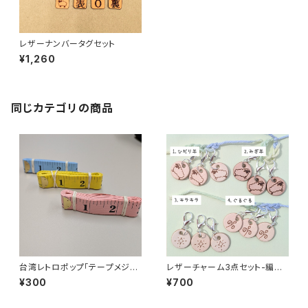
レザーナンバータグセット
¥1,260
同じカテゴリの商品
台湾レトロポップ「テープメジャ
レザーチャーム3点セット-編み
ー」
物用ステッチマーカー
¥300
¥700