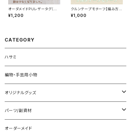
オーダメイドPUレザータグ（同
クルンテープモチーフ【編み方・
文字5枚セット）お名前タグ・ブラ
編み図・糸セット】
¥1,200
¥1,000
ンドネームタグ
CATEGORY
ハサミ
編物・手芸用小物
オリジナルグッズ
編み物パターン
パーツ/副資材
タグ
オーダーメイド