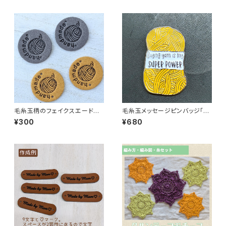
毛糸玉柄のフェイクスエード縫
毛糸玉メッセージピンバッジ「Bu
い付けタグ4枚セット
ying yarn is my SUPER PO
¥300
¥680
WER」