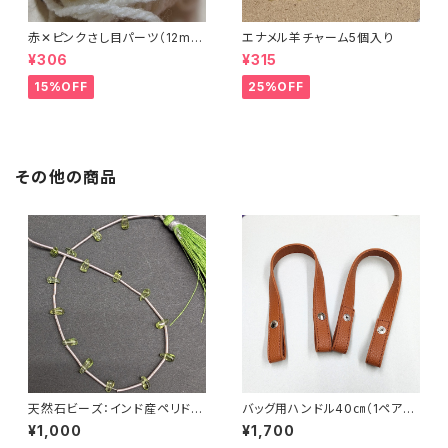
赤✕ピンクさし目パーツ（12m
エナメル羊チャーム5個入り
m）（4個セット）
¥306
¥315
15%OFF
25%OFF
その他の商品
天然石ビーズ：インド産ペリドッ
バッグ用ハンドル40㎝（1ペア）
ト ドロップカット 15粒
スナップボタンで簡単取付
¥1,000
¥1,700