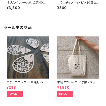
オリムパスレース糸 金票40番
プラスチックニットピン20個セッ
カラーパレット 「いちご泥棒」
ト ひょうたんピン・ダルマピン・
¥3,800
¥360
ステッチマーカー
セール中の商品
モチーフスレダー（糸通し）ソー
羊柄エコバッグ「いま数えてるか
イング小物
ら話しかけないで」キャンバスト
¥288
¥1,530
ートバッグ
10%OFF
15%OFF