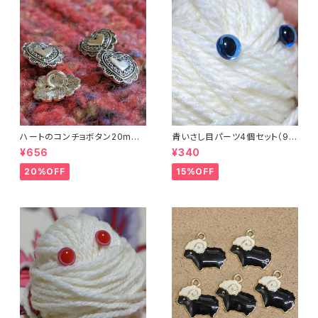
ハートのコンチョボタン20mm
青いさし目パーツ4個セット（9m
（4個入り）
m）（プラスチックドールアイ）
¥656
¥340
20%OFF
15%OFF