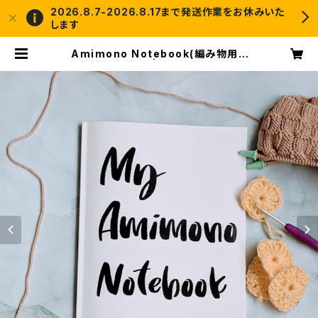
2026.8.7-2026.8.17まで発送作業をお休みいた
します
Amimono Notebook(編み物用ノ
ート)(送料無料) | crochet and m
e