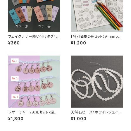
フェイクレザー縫い付けタグ4枚
【特別価格2冊セット】Amimon
セット「Made with LOVE」＆ハ
o Notebook(編み物用ノート)
¥360
¥1,200
ート毛糸玉
2冊セット送料無料
レザーチャーム6点セット-編み
天然石ビーズ：ホワイトジェイド
物用ステッチマーカー
4ｍｍ・6ｍｍ2連セット
¥1,300
¥1,000