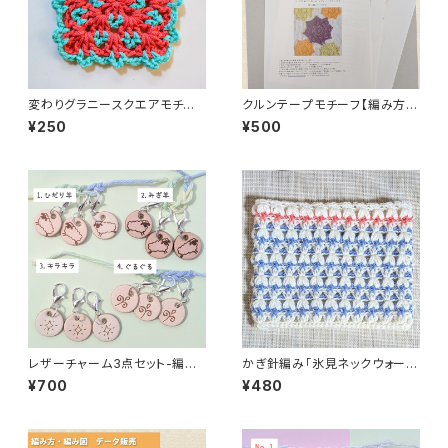
変わりグラニースクエアモチー
クルンテープモチーフ【編み方・
フの編み図PDF
編み図 印刷してお届け】
¥250
¥500
レザーチャーム3点セット-編み
かぎ針編み「氷見ネックウォーマ
物用ステッチマーカー
ー」編み方と編み図
¥700
¥480