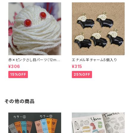
赤✕ピンクさし目パーツ（12m
エナメル羊チャーム5個入り
m）（4個セット）
¥306
¥315
15%OFF
25%OFF
その他の商品