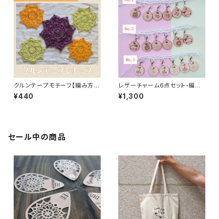
クルンテープモチーフ【編み方・
レザーチャーム6点セット-編み
編み図データ販売】
物用ステッチマーカー
¥440
¥1,300
セール中の商品