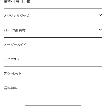
編物・手芸用小物
オリジナルグッズ
編み物パターン
パーツ/副資材
タグ
オーダーメイド
顔パーツ
アクセサリー
ボタン
アウトレット
チャーム
送料無料