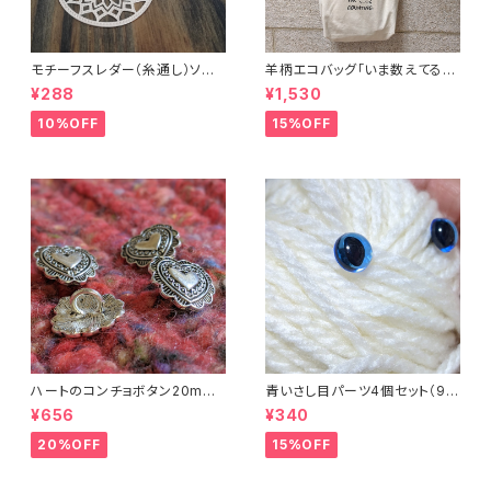
モチーフスレダー（糸通し）ソー
羊柄エコバッグ「いま数えてるか
イング小物
ら話しかけないで」キャンバスト
¥288
¥1,530
ートバッグ
10%OFF
15%OFF
ハートのコンチョボタン20mm
青いさし目パーツ4個セット（9m
（4個入り）
m）（プラスチックドールアイ）
¥656
¥340
20%OFF
15%OFF