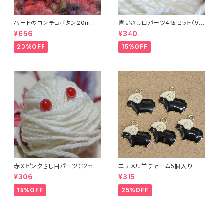
ハートのコンチョボタン20mm
青いさし目パーツ4個セット（9m
（4個入り）
m）（プラスチックドールアイ）
¥656
¥340
20%OFF
15%OFF
赤✕ピンクさし目パーツ（12m
エナメル羊チャーム5個入り
m）（4個セット）
¥306
¥315
15%OFF
25%OFF