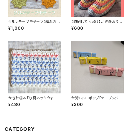
クルンテープモチーフ【編み方・
【印刷してお届け】かぎ針おうち
編み図・糸セット】
ブーツの編み方と編み図
¥1,000
¥600
かぎ針編み「氷見ネックウォーマ
台湾レトロポップ「テープメジャ
ー」編み方と編み図
ー」
¥480
¥300
CATEGORY