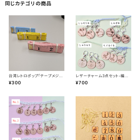
同じカテゴリの商品
台湾レトロポップ「テープメジャ
レザーチャーム3点セット-編み
ー」
物用ステッチマーカー
¥300
¥700