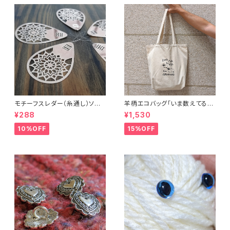
モチーフスレダー（糸通し）ソー
羊柄エコバッグ「いま数えてるか
イング小物
ら話しかけないで」キャンバスト
¥288
¥1,530
ートバッグ
10%OFF
15%OFF