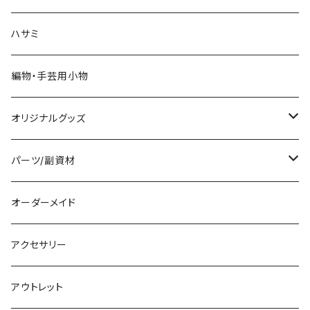
ハサミ
編物・手芸用小物
オリジナルグッズ
編み物パターン
パーツ/副資材
タグ
オーダーメイド
顔パーツ
アクセサリー
ボタン
アウトレット