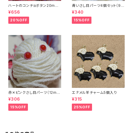
ハートのコンチョボタン20mm
青いさし目パーツ4個セット（9m
（4個入り）
m）（プラスチックドールアイ）
¥656
¥340
20%OFF
15%OFF
赤✕ピンクさし目パーツ（12m
エナメル羊チャーム5個入り
m）（4個セット）
¥306
¥315
15%OFF
25%OFF