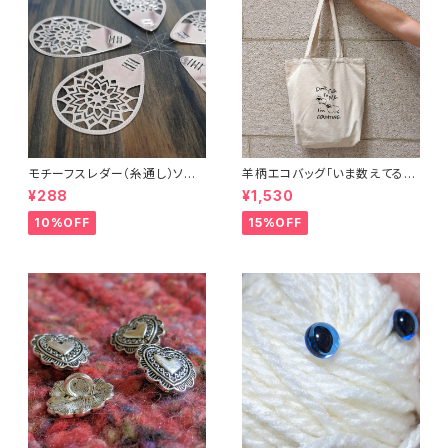
モチーフスレダー（糸通し）ソー
羊柄エコバッグ「いま数えてるか
イング小物
ら話しかけないで」キャンバスト
¥288
¥1,530
ートバッグ
10%OFF
15%OFF