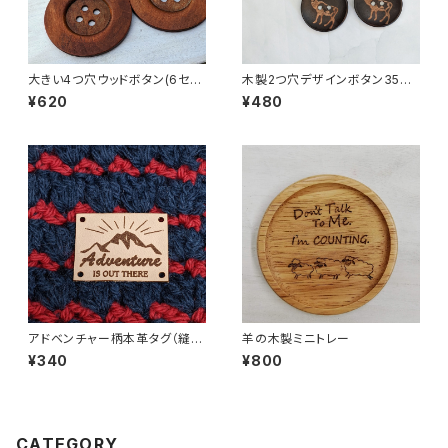
大きい4つ穴ウッドボタン(6セン
木製2つ穴デザインボタン35m
チ)(2個セット)
mトナカイ(4個セット)
¥620
¥480
アドベンチャー柄本革タグ（縫い
羊の木製ミニトレー
付けタイプ）
¥340
¥800
CATEGORY