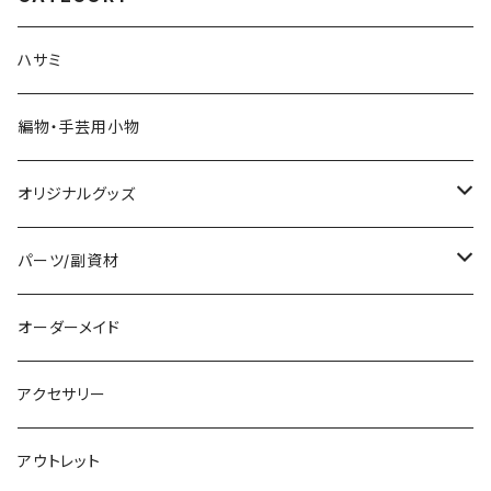
ハサミ
編物・手芸用小物
オリジナルグッズ
編み物パターン
パーツ/副資材
タグ
オーダーメイド
顔パーツ
アクセサリー
ボタン
アウトレット