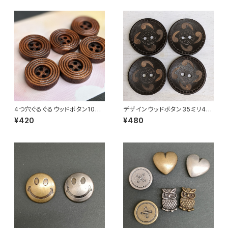
4つ穴ぐるぐるウッドボタン10ｍ
デザインウッドボタン35ミリ4個
ｍ6個セット
セット
¥420
¥480