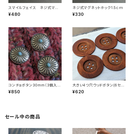
スマイルフェイス ネジ式マグ
ネジ式マグネットホック1.5ｃｍ
ネットホック3ｃｍ
¥480
¥330
コンチョボタン30mm（3個入
大きい4つ穴ウッドボタン(6セン
り）
チ)(2個セット)
¥850
¥620
セール中の商品