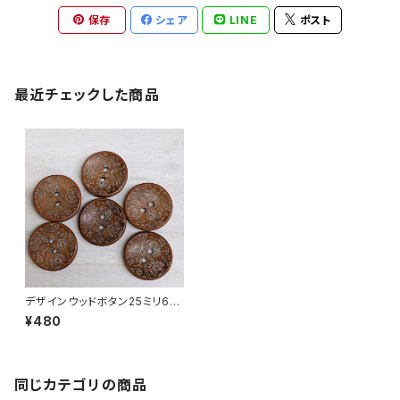
保存
シェア
LINE
ポスト
最近チェックした商品
デザインウッドボタン25ミリ6個
セット
¥480
同じカテゴリの商品