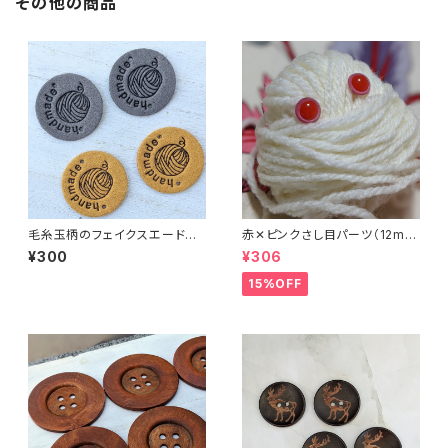
その他の商品
毛糸玉柄のフェイクスエード縫
赤✕ピンクさし目パーツ（12m
い付けタグ4枚セット
m）（4個セット）
¥300
¥306
15%OFF