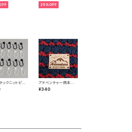
OFF
25%OFF
チックニットピン2
アドベンチャー柄本革タ
ット ひょうたんピ
グ（縫い付けタイプ）
0
¥340
ルマピン・ステッチ
ー