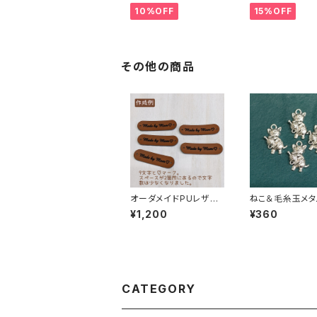
ッグ
10%OFF
15%OFF
その他の商品
オーダメイドPUレザー
ねこ＆毛糸玉メタ
タグ（同文字5枚セット）
ーム4個セット
¥1,200
¥360
お名前タグ・ブランドネ
ームタグ
CATEGORY