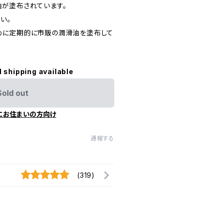
が塗布されています。
い。
めに定期的に市販の潤滑油を塗布して
l shipping available
Sold out
にお住まいの方向け
通報する
(319)