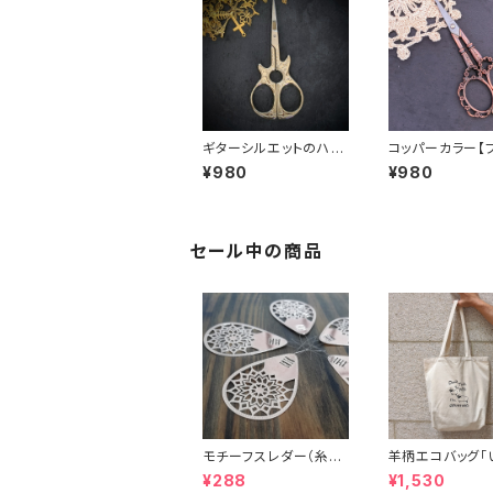
ギターシルエットのハサ
コッパーカラー【
ミ
ーデザインアンテ
¥980
¥980
風シザー】手芸
み
セール中の商品
モチーフスレダー（糸通
羊柄エコバッグ「
し）ソーイング小物
えてるから話し
¥288
¥1,530
いで」キャンバス