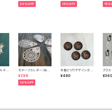
20%OFF
15%OFF
15%
ルチャ
モチーフスレダー（糸通
木製2つ穴デザインボタ
プラス
し）ソーイング小物
ン35mmトナカイ(4個
0個セ
¥288
¥480
¥36
セット)
ン・ダ
マーカ
10%OFF