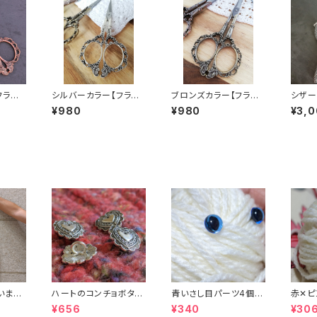
フラワ
シルバーカラー【フラワ
ブロンズカラー【フラワ
シザー
ィーク
ーデザインアンティーク
ーデザインアンティーク
ス付手
¥980
¥980
¥3,
用はさ
風シザー】手芸用はさ
風シザー】手芸用はさ
み
み
いま数
ハートのコンチョボタン
青いさし目パーツ4個セ
赤✕ピ
かけな
20mm（4個入り）
ット（9mm）（プラスチッ
（12m
¥656
¥340
¥30
トートバ
クドールアイ）