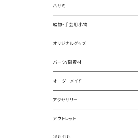
ハサミ
編物・手芸用小物
オリジナルグッズ
編み物パターン
パーツ/副資材
タグ
オーダーメイド
顔パーツ
アクセサリー
ボタン
アウトレット
チャーム
送料無料