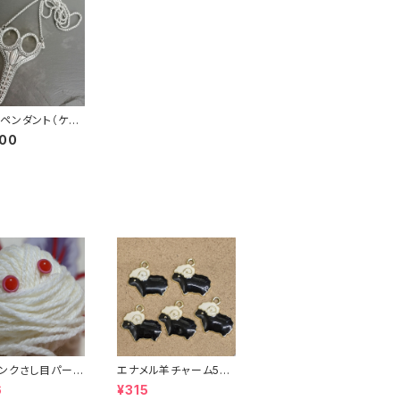
ペンダント（ケー
芸用ハサミ）
000
ンクさし目パーツ
エナメル羊チャーム5個
m）（4個セット）
入り
6
¥315