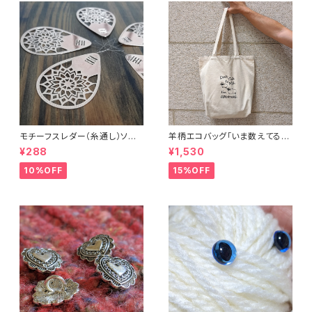
モチーフスレダー（糸通し）ソー
羊柄エコバッグ「いま数えてるか
イング小物
ら話しかけないで」キャンバスト
¥288
¥1,530
ートバッグ
10%OFF
15%OFF