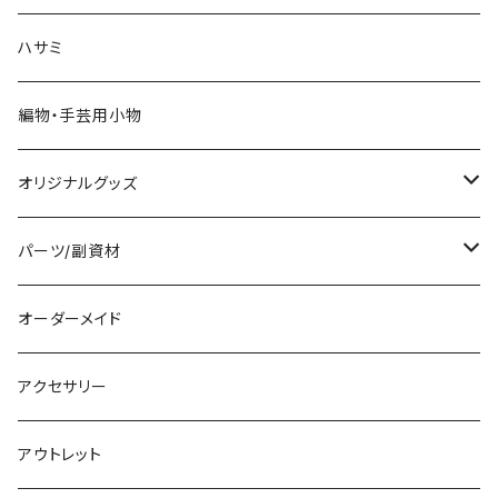
ハサミ
編物・手芸用小物
オリジナルグッズ
編み物パターン
パーツ/副資材
タグ
オーダーメイド
顔パーツ
アクセサリー
ボタン
アウトレット