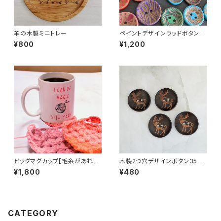
羊の木製ミニトレー
ペイントデザインウッドボタンア
ソート(40個以上)
¥800
¥1,200
ビッグマグカップ【毛糸があれば
木製2つ穴デザインボタン35m
魔法がつかえるの】陶器製【送料
mトナカイ(4個セット)
¥1,800
¥480
無料】
CATEGORY