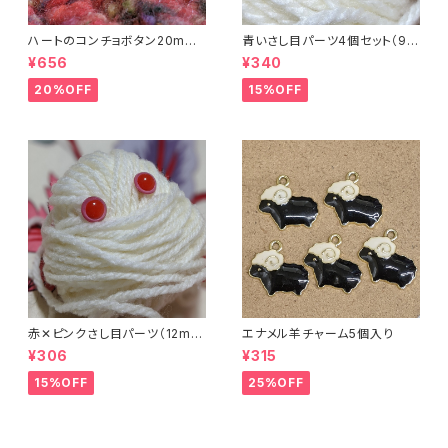
ハートのコンチョボタン20mm
青いさし目パーツ4個セット（9m
（4個入り）
m）（プラスチックドールアイ）
¥656
¥340
20%OFF
15%OFF
赤✕ピンクさし目パーツ（12m
エナメル羊チャーム5個入り
m）（4個セット）
¥306
¥315
15%OFF
25%OFF