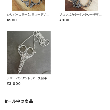
シルバーカラー【フラワーデザイ
ブロンズカラー【フラワーデザイ
ンアンティーク風シザー】手芸用
ンアンティーク風シザー】手芸用
¥980
¥980
はさみ
はさみ
シザーペンダント（ケース付手芸
用ハサミ）
¥3,000
セール中の商品