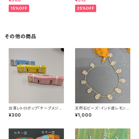
15%OFF
25%OFF
その他の商品
台湾レトロポップ「テープメジャ
天然石ビーズ：インド産レモンク
ー」
ォーツ ティアドロップカット 1
¥300
¥1,000
1粒