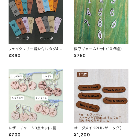
フェイクレザー縫い付けタグ4枚
数字チャームセット（10点組）
セット「Made with LOVE」＆ハ
¥360
¥750
ート毛糸玉
レザーチャーム3点セット-編み
オーダメイドPUレザータグ（同
物用ステッチマーカー
文字5枚セット）お名前タグ・ブラ
¥700
¥1,200