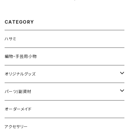
ンドネームタグ
CATEGORY
ハサミ
編物・手芸用小物
オリジナルグッズ
編み物パターン
パーツ/副資材
タグ
オーダーメイド
顔パーツ
アクセサリー