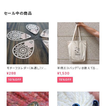
セール中の商品
モチーフスレダー（糸通し）ソー
羊柄エコバッグ「いま数えてるか
イング小物
ら話しかけないで」キャンバスト
¥288
¥1,530
ートバッグ
10%OFF
15%OFF