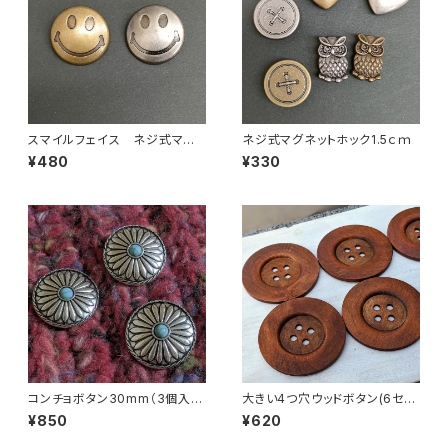
スマイルフェイス ネジ式マグ
ネジ式マグネットホック1.5ｃｍ
ネットホック3ｃｍ
¥480
¥330
コンチョボタン30mm（3個入
大きい4つ穴ウッドボタン(6セン
り）
チ)(2個セット)
¥850
¥620