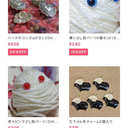
ハートのコンチョボタン20mm
青いさし目パーツ4個セット（9m
（4個入り）
m）（プラスチックドールアイ）
¥656
¥340
20%OFF
15%OFF
赤✕ピンクさし目パーツ（12m
エナメル羊チャーム5個入り
m）（4個セット）
¥306
¥315