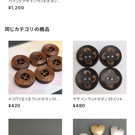
ペイントデザインウッドボタンア
ソート(40個以上)
¥1,200
同じカテゴリの商品
4つ穴ぐるぐるウッドボタン10ｍ
デザインウッドボタン35ミリ4個
ｍ6個セット
セット
¥420
¥480