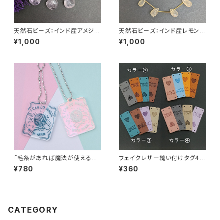
天然石ビーズ：インド産アメジス
天然石ビーズ：インド産レモンク
ト ラウンドドロップカット 13
ォーツ ティアドロップカット 1
¥1,000
¥1,000
粒
1粒
「毛糸があれば魔法が使えるの」
フェイクレザー縫い付けタグ4枚
アクリルキーホルダー
セット「Made with LOVE」＆ハ
¥780
¥360
ート毛糸玉
CATEGORY