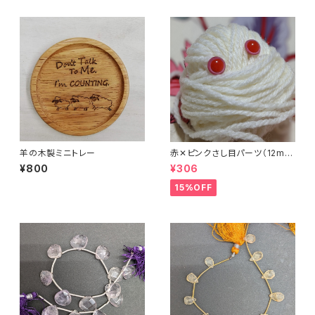
羊の木製ミニトレー
赤✕ピンクさし目パーツ（12m
m）（4個セット）
¥800
¥306
15%OFF