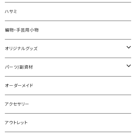
ハサミ
編物・手芸用小物
オリジナルグッズ
編み物パターン
パーツ/副資材
タグ
オーダーメイド
顔パーツ
アクセサリー
ボタン
アウトレット