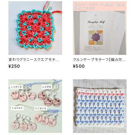
変わりグラニースクエアモチー
クルンテープモチーフ【編み方・
フの編み図PDF
編み図 印刷してお届け】
¥250
¥500