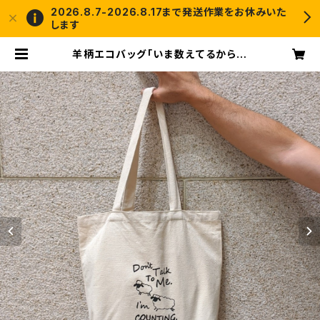
2026.8.7-2026.8.17まで発送作業をお休みいた
します
羊柄エコバッグ「いま数えてるから話
しかけないで」キャンバストートバッグ
| crochet and me