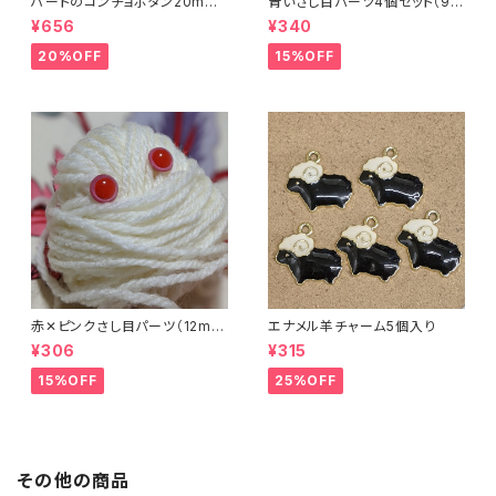
ハートのコンチョボタン20mm
青いさし目パーツ4個セット（9m
（4個入り）
m）（プラスチックドールアイ）
¥656
¥340
20%OFF
15%OFF
赤✕ピンクさし目パーツ（12m
エナメル羊チャーム5個入り
m）（4個セット）
¥306
¥315
15%OFF
25%OFF
その他の商品