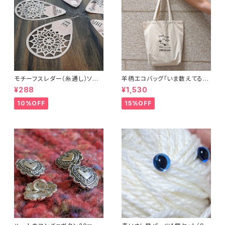
モチーフスレダー（糸通し）ソー
羊柄エコバッグ「いま数えてるか
イング小物
ら話しかけないで」キャンバスト
¥288
¥1,530
ートバッグ
10%OFF
15%OFF