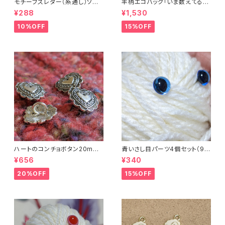
モチーフスレダー（糸通し）ソー
羊柄エコバッグ「いま数えてるか
イング小物
ら話しかけないで」キャンバスト
¥288
¥1,530
ートバッグ
10%OFF
15%OFF
ハートのコンチョボタン20mm
青いさし目パーツ4個セット（9m
（4個入り）
m）（プラスチックドールアイ）
¥656
¥340
20%OFF
15%OFF