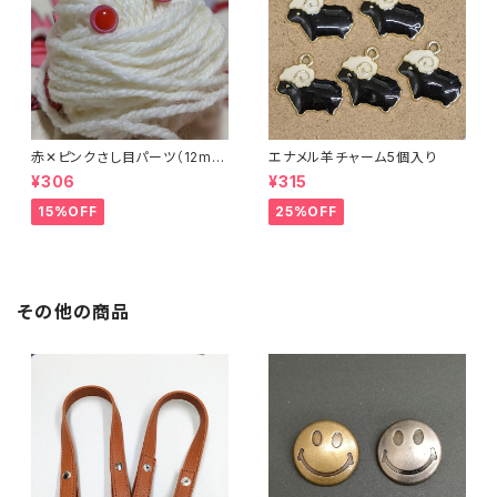
赤✕ピンクさし目パーツ（12m
エナメル羊チャーム5個入り
m）（4個セット）
¥306
¥315
15%OFF
25%OFF
その他の商品