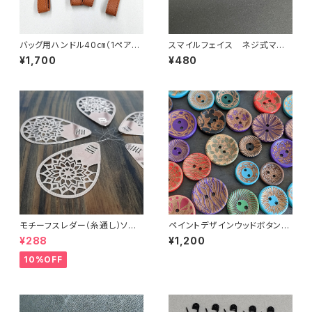
バッグ用ハンドル40㎝（1ペア）
スマイルフェイス ネジ式マグ
スナップボタンで簡単取付
ネットホック3ｃｍ
¥1,700
¥480
モチーフスレダー（糸通し）ソー
ペイントデザインウッドボタンア
イング小物
ソート(40個以上)
¥288
¥1,200
10%OFF