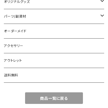
オリジナルグッズ
編み物パターン
パーツ/副資材
タグ
オーダーメイド
顔パーツ
アクセサリー
ボタン
アウトレット
チャーム
送料無料
商品一覧に戻る