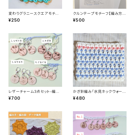
変わりグラニースクエアモチー
クルンテープモチーフ【編み方・
フの編み図PDF
編み図 印刷してお届け】
¥250
¥500
レザーチャーム3点セット-編み
かぎ針編み「氷見ネックウォーマ
物用ステッチマーカー
ー」編み方と編み図
¥700
¥480