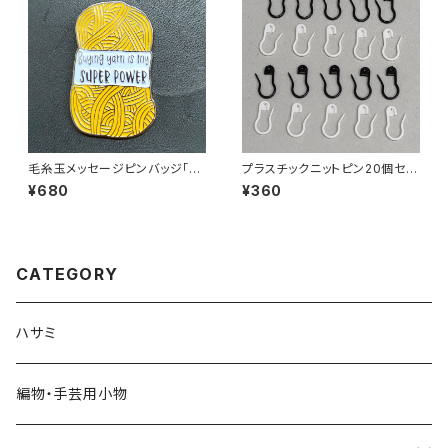
毛糸玉メッセージピンバッジ「Bu
プラスチックニットピン20個セッ
ying yarn is my SUPER PO
ト ひょうたんピン・ダルマピン・
¥680
¥360
WER」
ステッチマーカー
CATEGORY
ハサミ
編物・手芸用小物