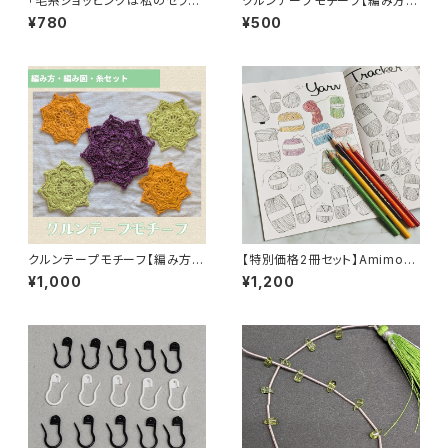
「毛糸ショッピングは私のセラピ
クルンテープモチーフ【編み方・
ー」アクリルキーホルダー
編み図 印刷してお届け】
¥780
¥500
クルンテープモチーフ【編み方・
【特別価格2冊セット】Amimon
編み図・糸セット】
o Notebook(編み物用ノート)
¥1,000
¥1,200
2冊セット送料無料