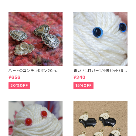
ハートのコンチョボタン20mm
青いさし目パーツ4個セット（9m
（4個入り）
m）（プラスチックドールアイ）
¥656
¥340
20%OFF
15%OFF