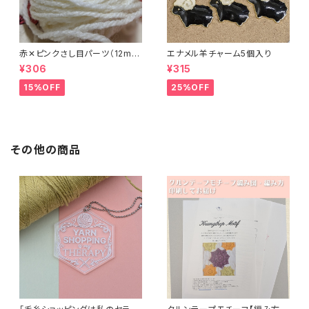
赤✕ピンクさし目パーツ（12m
エナメル羊チャーム5個入り
m）（4個セット）
¥306
¥315
15%OFF
25%OFF
その他の商品