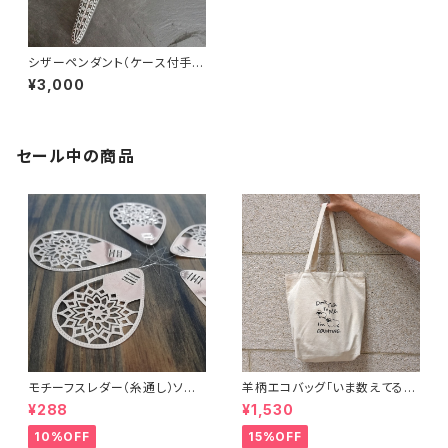
シザーペンダント（ケース付手芸
用ハサミ）
¥3,000
セール中の商品
モチーフスレダー（糸通し）ソー
羊柄エコバッグ「いま数えてるか
イング小物
ら話しかけないで」キャンバスト
¥288
¥1,530
ートバッグ
10%OFF
15%OFF