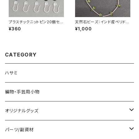
プラスチックニットピン20個セッ
天然石ビーズ：インド産ペリドッ
ト ひょうたんピン・ダルマピン・
ト ドロップカット 15粒
¥360
¥1,000
ステッチマーカー
CATEGORY
ハサミ
編物・手芸用小物
オリジナルグッズ
編み物パターン
パーツ/副資材