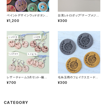
ペイントデザインウッドボタンア
台湾レトロポップ「テープメジャ
ソート(40個以上)
ー」
¥1,200
¥300
レザーチャーム3点セット-編み
毛糸玉柄のフェイクスエード縫
物用ステッチマーカー
い付けタグ4枚セット
¥700
¥300
CATEGORY