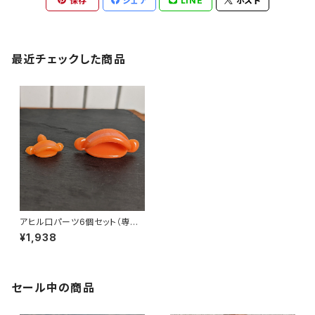
保存
シェア
LINE
ポスト
最近チェックした商品
アヒル口パーツ6個セット（専用
ページ）
¥1,938
セール中の商品