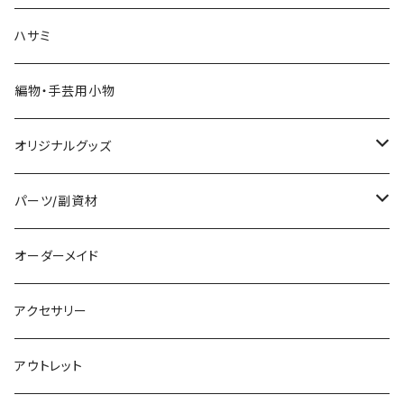
ハサミ
編物・手芸用小物
オリジナルグッズ
編み物パターン
パーツ/副資材
タグ
オーダーメイド
顔パーツ
アクセサリー
ボタン
アウトレット