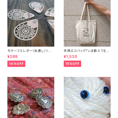
モチーフスレダー（糸通し）ソー
羊柄エコバッグ「いま数えてるか
イング小物
ら話しかけないで」キャンバスト
¥288
¥1,530
ートバッグ
10%OFF
15%OFF