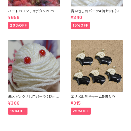
ハートのコンチョボタン20mm
青いさし目パーツ4個セット（9m
（4個入り）
m）（プラスチックドールアイ）
¥656
¥340
20%OFF
15%OFF
赤✕ピンクさし目パーツ（12m
エナメル羊チャーム5個入り
m）（4個セット）
¥306
¥315
15%OFF
25%OFF